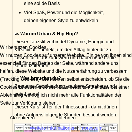
eine solide Basis
Viel Spaß, Power und die Möglichkeit,
deinen eigenen Style zu entwickeln
👟
Warum Urban & Hip Hop?
Dieser Tanzstil verbindet Dynamik, Energie und
Wir benutzen Cookies
Kreativität – perfekt, um den Alltag hinter dir zu
Wir nutzen Cookies auf unserer Website. Einige von ihnen sind
lassen, dich auszupowern und dabei neue Leute
essenziell für den Betrieb der Seite, während andere uns
kennenzulernen.
helfen, diese Website und die Nutzererfahrung zu verbessern
👕
Was brauchst du?
(Tracking Cookies). Sie können selbst entscheiden, ob Sie die
Bequeme Sportkleidung, saubere Sneakers und
Cookies zulassen möchten. Bitte beachten Sie, dass bei einer
gute Laune!
Ablehnung womöglich nicht mehr alle Funktionalitäten der
Seite zur Verfügung stehen.
Dieser Kurs ist Teil der Fitnesscard - damit dürfen
ohne Aufpreis folgende Stunden besucht werden:
Akzeptieren
Ablehnen
Weitere Informationen
|
Impressum