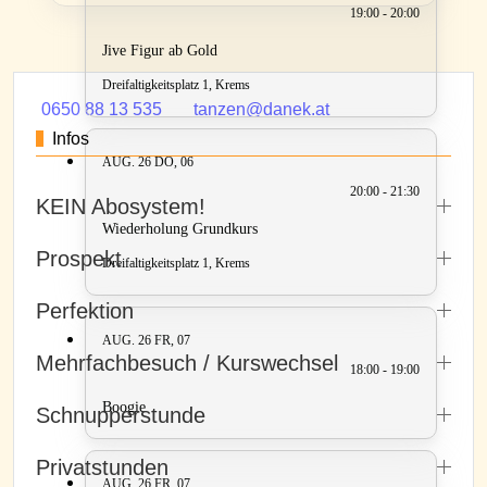
19:00 - 20:00
Jive Figur ab Gold
Dreifaltigkeitsplatz 1, Krems
0650 88 13 535
tanzen@danek.at
Infos
AUG. 26
DO, 06
20:00 - 21:30
KEIN Abosystem!
Wiederholung Grundkurs
Prospekt
Dreifaltigkeitsplatz 1, Krems
Perfektion
AUG. 26
FR, 07
Mehrfachbesuch / Kurswechsel
18:00 - 19:00
Boogie
Schnupperstunde
Privatstunden
AUG. 26
FR, 07