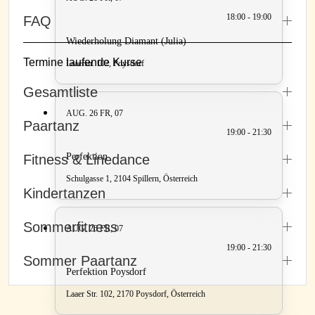
18:00 - 19:00
FAQ
Wiederholung Diamant (Julia)
Termine laufende Kurse
Laaerstr. 102, Poysdorf
Gesamtliste
AUG. 26
FR, 07
Paartanz
19:00 - 21:30
Perfektion
Fitness & Linedance
Schulgasse 1, 2104 Spillern, Österreich
Kindertanzen
Sommerfitness
AUG. 26
FR, 07
19:00 - 21:30
Sommer Paartanz
Perfektion Poysdorf
Laaer Str. 102, 2170 Poysdorf, Österreich