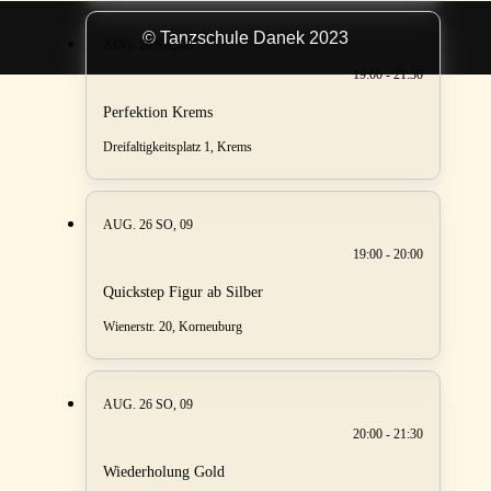
© Tanzschule Danek 2023
AUG. 26
SA, 08
19:00 - 21:30
Perfektion Krems
Dreifaltigkeitsplatz 1, Krems
AUG. 26
SO, 09
19:00 - 20:00
Quickstep Figur ab Silber
Wienerstr. 20, Korneuburg
AUG. 26
SO, 09
20:00 - 21:30
Wiederholung Gold