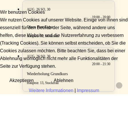
AUG. 26
SO, 30
Wir benutzen Cookies
19:00 - 20:00
Wir nutzen Cookies auf unserer Website. Einige von ihnen sind
Disco Fox Figur
essenziell für den Betrieb der Seite, während andere uns
helfen, diese Website und die Nutzererfahrung zu verbessern
Hauptstr. 13, Stockerau
(Tracking Cookies). Sie können selbst entscheiden, ob Sie die
Cookies zulassen möchten. Bitte beachten Sie, dass bei einer
AUG. 26
SO, 30
Ablehnung womöglich nicht mehr alle Funktionalitäten der
20:00 - 21:30
Seite zur Verfügung stehen.
Wiederholung Grundkurs
Akzeptieren
Ablehnen
Hauptstr. 13, Stockerau
Weitere Informationen
|
Impressum
Fragen?