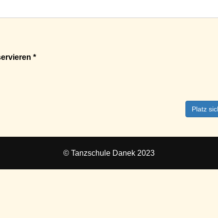
ervieren *
Platz si
© Tanzschule Danek 2023