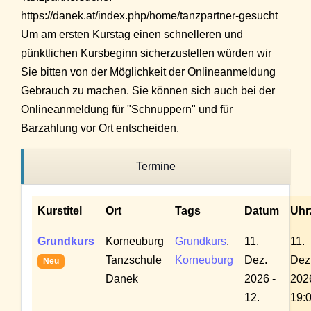
https://danek.at/index.php/home/tanzpartner-gesucht
Um am ersten Kurstag einen schnelleren und
pünktlichen Kursbeginn sicherzustellen würden wir
Sie bitten von der Möglichkeit der Onlineanmeldung
Gebrauch zu machen. Sie können sich auch bei der
Onlineanmeldung für "Schnuppern" und für
Barzahlung vor Ort entscheiden.
Termine
Kurstitel
Ort
Tags
Datum
Uhr
Grundkurs
Korneuburg
Grundkurs
,
11.
11.
Tanzschule
Korneuburg
Dez.
Dez
Neu
Danek
2026 -
202
12.
19:0