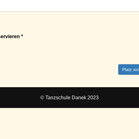
ervieren *
Platz si
© Tanzschule Danek 2023