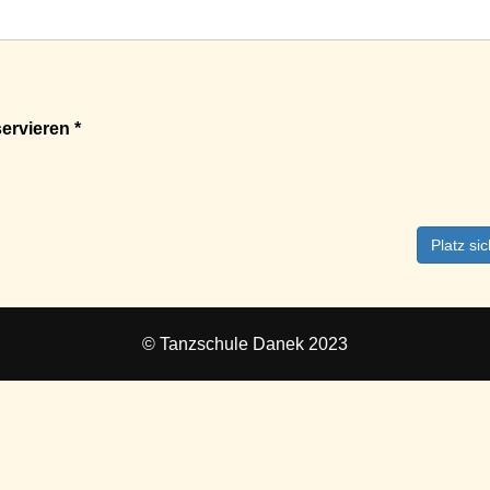
ervieren *
Platz si
© Tanzschule Danek 2023