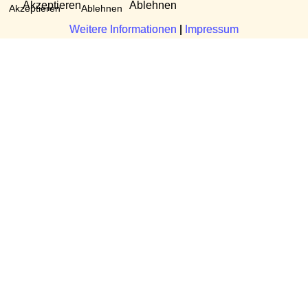
Akzeptieren
Ablehnen
Akzeptieren
Ablehnen
Weitere Informationen
Weitere Informationen
|
|
Impressum
Impressum
Fragen?
Manuela Danek