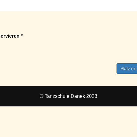
ervieren *
Platz si
© Tanzschule Danek 2023