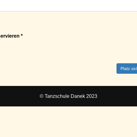
ervieren *
Platz si
© Tanzschule Danek 2023