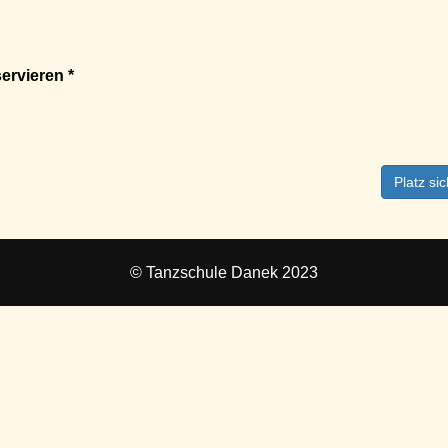
ervieren *
Platz si
© Tanzschule Danek 2023