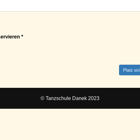
ervieren *
Platz si
© Tanzschule Danek 2023