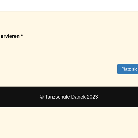
ervieren *
Platz si
© Tanzschule Danek 2023