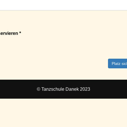
ervieren *
Platz si
© Tanzschule Danek 2023