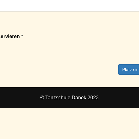
ervieren *
Platz si
© Tanzschule Danek 2023