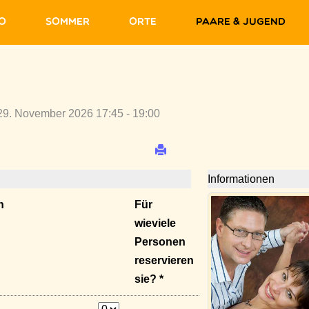
fo
Sommer
Orte
Paare & Jugend
29. November 2026 17:45 - 19:00
Informationen
n
Für
wieviele
Personen
reservieren
sie? *