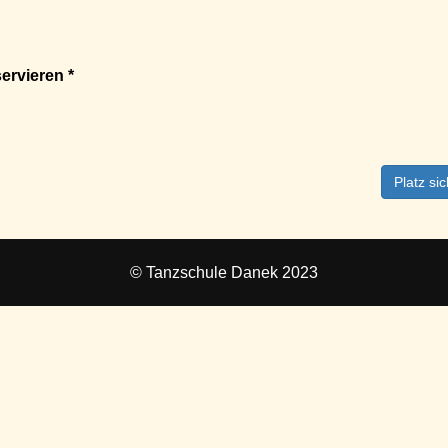
ervieren *
Platz si
© Tanzschule Danek 2023