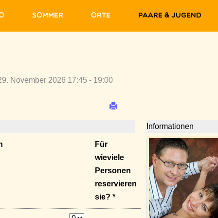
fo
Sommer
Orte
Paare & Jugend
29. November 2026 17:45 - 19:00
Informationen
n
Für
wieviele
Personen
reservieren
sie? *