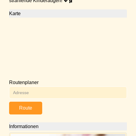
strahlende Kinderaugen! 💖🩰
Karte
Routenplaner
Route
Informationen