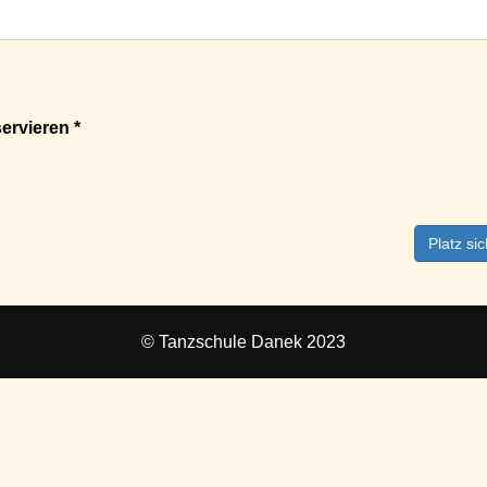
ervieren *
Platz si
© Tanzschule Danek 2023