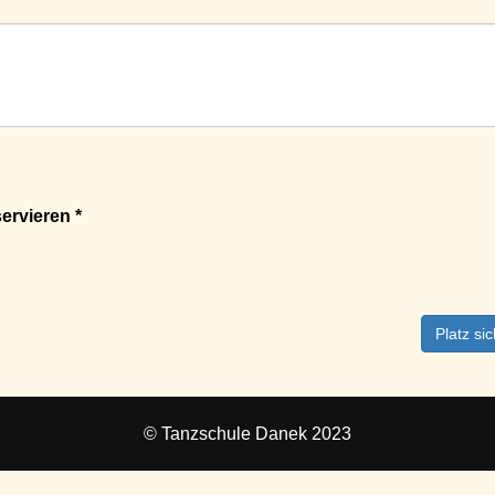
ervieren *
Platz si
© Tanzschule Danek 2023