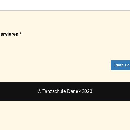
ervieren *
Platz si
© Tanzschule Danek 2023