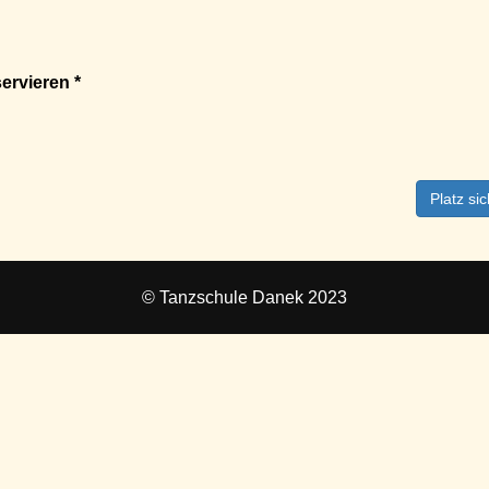
ervieren *
Platz si
© Tanzschule Danek 2023