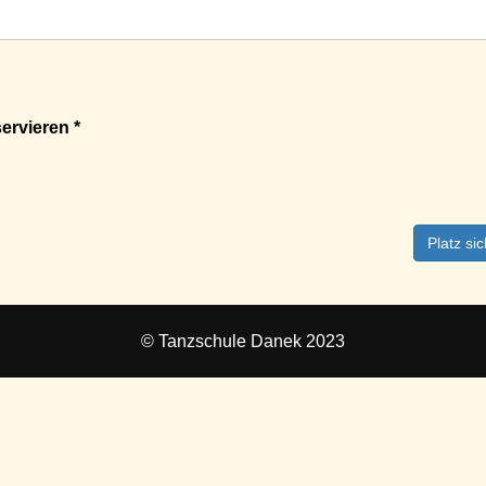
ervieren *
Platz si
© Tanzschule Danek 2023