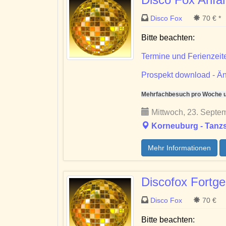
Disco Fox
70 € *
Bitte beachten:
Termine und Ferienzeit
Prospekt download - Än
Mehrfachbesuch pro Woche un
Mittwoch, 23. Septem
Korneuburg - Tanzs
Mehr Informationen
Discofox Fortge
Disco Fox
70 €
Bitte beachten: