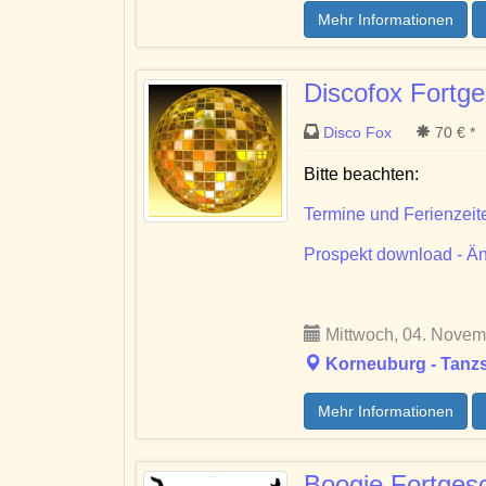
Mehr Informationen
Discofox Fortge
Disco Fox
70 € *
Bitte beachten:
Termine und Ferienzeit
Prospekt download - Än
Mittwoch, 04. Novemb
Korneuburg - Tanzs
Mehr Informationen
Boogie Fortgesc