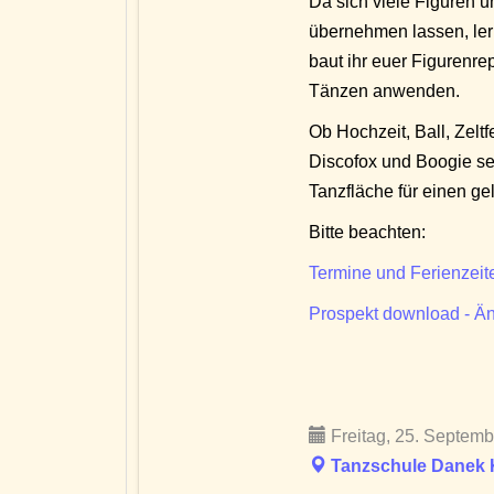
Da sich viele Figuren 
übernehmen lassen, lern
baut ihr euer Figurenre
Tänzen anwenden.
Ob Hochzeit, Ball, Zel
Discofox und Boogie seid
Tanzfläche für einen gel
Bitte beachten:
Termine und Ferienzeit
Prospekt download - Än
Freitag, 25. Septemb
Tanzschule Danek Kr