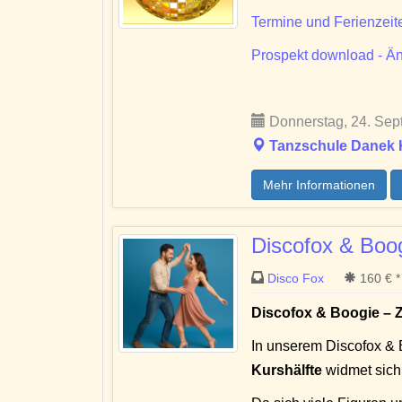
Termine und Ferienzeit
Prospekt download - Än
Donnerstag, 24. Sept
Tanzschule Danek Kr
Mehr Informationen
Discofox & Bo
Disco Fox
160 € *
Discofox & Boogie – Z
In unserem Discofox & 
Kurshälfte
widmet sic