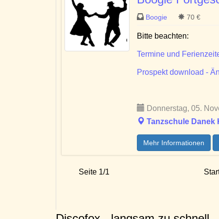
Boogie
70 €
Bitte beachten:
Termine und Ferienzeit
Prospekt download - Än
Donnerstag, 05. Nov
Tanzschule Danek Kr
Mehr Informationen
Seite 1/1
Star
Discofox - langsam zu schnell