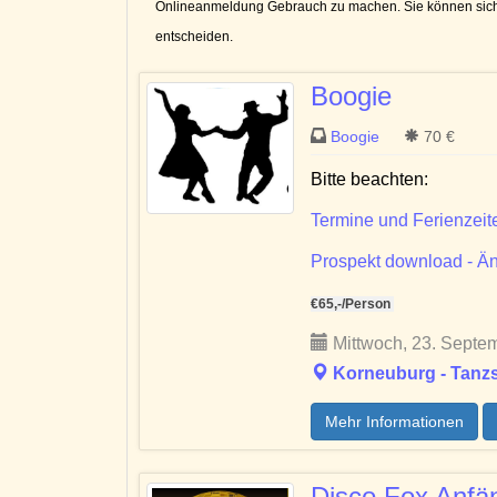
Onlineanmeldung Gebrauch zu machen. Sie können sich 
entscheide
n.
Boogie
Boogie
70 €
Bitte beachten:
Termine und Ferienzeit
Prospekt download - Än
€65,-/Person
Mittwoch, 23. Septem
Korneuburg - Tanzs
Mehr Informationen
Disco Fox Anfä