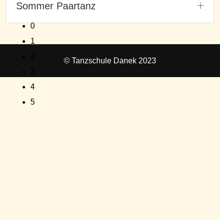
Sommer Paartanz
0
1
2
© Tanzschule Danek 2023
3
4
5