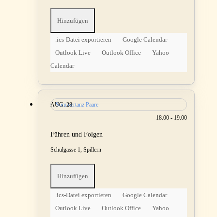
Hinzufügen
.ics-Datei exportieren
Google Calendar
Outlook Live
Outlook Office
Yahoo
Calendar
AUG.
Sommertanz Paare
28
18:00 - 19:00
Führen und Folgen
Schulgasse 1, Spillern
Hinzufügen
.ics-Datei exportieren
Google Calendar
Outlook Live
Outlook Office
Yahoo