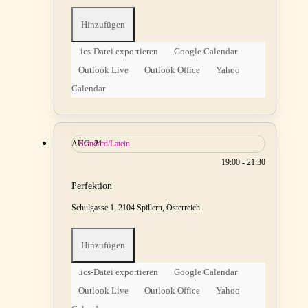
Hinzufügen
.ics-Datei exportieren
Google Calendar
Outlook Live
Outlook Office
Yahoo
Calendar
AUG.
Standard/Latein
21
19:00 - 21:30
Perfektion
Schulgasse 1, 2104 Spillern, Österreich
Hinzufügen
.ics-Datei exportieren
Google Calendar
Outlook Live
Outlook Office
Yahoo