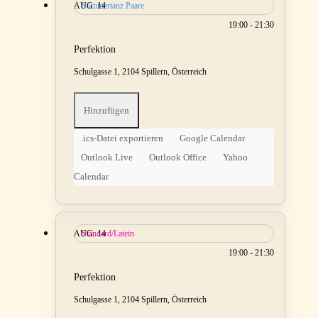
AUG.
Sommertanz Paare
14
19:00 - 21:30
Perfektion
Schulgasse 1, 2104 Spillern, Österreich
Hinzufügen
.ics-Datei exportieren
Google Calendar
Outlook Live
Outlook Office
Yahoo
Calendar
AUG.
Standard/Latein
14
19:00 - 21:30
Perfektion
Schulgasse 1, 2104 Spillern, Österreich