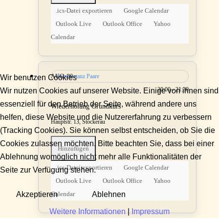
.ics-Datei exportieren
Google Calendar
Outlook Live
Outlook Office
Yahoo
Calendar
AUG.
Sommertanz Paare
30
Wir benutzen Cookies
20:00 - 21:30
Wir nutzen Cookies auf unserer Website. Einige von ihnen sind
essenziell für den Betrieb der Seite, während andere uns
Wiederholung Grundkurs
helfen, diese Website und die Nutzererfahrung zu verbessern
Hauptstr. 13, Stockerau
(Tracking Cookies). Sie können selbst entscheiden, ob Sie die
Cookies zulassen möchten. Bitte beachten Sie, dass bei einer
Hinzufügen
Ablehnung womöglich nicht mehr alle Funktionalitäten der
.ics-Datei exportieren
Google Calendar
Seite zur Verfügung stehen.
Outlook Live
Outlook Office
Yahoo
Akzeptieren
Ablehnen
Calendar
Weitere Informationen
|
Impressum