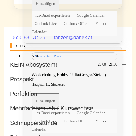
Hinzufügen
.ics-Datei exportieren
Google Calendar
Outlook Live
Outlook Office
Yahoo
Calendar
0650 88 13 535
tanzen@danek.at
Infos
AUG.
Sommertanz Paare
02
KEIN Abosystem!
20:00 - 21:30
Wiederholung Hobby (Julia/Gregor/Stefan)
Prospekt
Hauptstr. 13, Stockerau
Perfektion
Hinzufügen
Mehrfachbesuch / Kurswechsel
.ics-Datei exportieren
Google Calendar
Outlook Live
Outlook Office
Yahoo
Schnupperstunde
Calendar