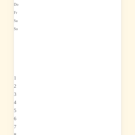
Do
Fr
Sa
So
1
2
3
4
5
6
7
8