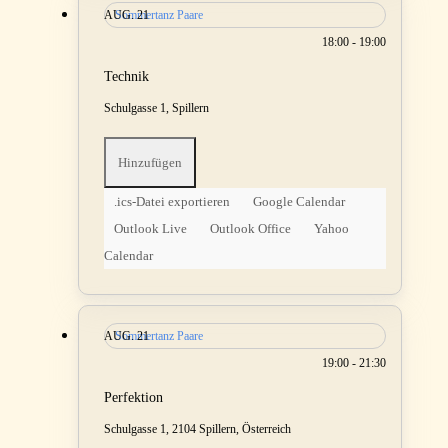
AUG.
Sommertanz Paare
21
18:00 - 19:00
Technik
Schulgasse 1, Spillern
Hinzufügen
.ics-Datei exportieren
Google Calendar
Outlook Live
Outlook Office
Yahoo
Calendar
AUG.
Sommertanz Paare
21
19:00 - 21:30
Perfektion
Schulgasse 1, 2104 Spillern, Österreich