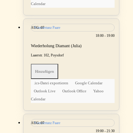
Calendar
AUG.
Sommertanz Paare
07
18:00 - 19:00
Wiederholung Diamant (Julia)
Laaerstr. 102, Poysdorf
Hinzufügen
.ics-Datei exportieren
Google Calendar
Outlook Live
Outlook Office
Yahoo
Calendar
AUG.
Sommertanz Paare
07
19:00 - 21:30