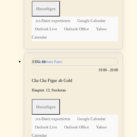
Hinzufügen
.ics-Datei exportieren
Google Calendar
Outlook Live
Outlook Office
Yahoo
Calendar
AUG.
Sommertanz Paare
16
19:00 - 20:00
Cha Cha Figur ab Gold
Hauptstr. 13, Stockerau
Hinzufügen
.ics-Datei exportieren
Google Calendar
Outlook Live
Outlook Office
Yahoo
Calendar