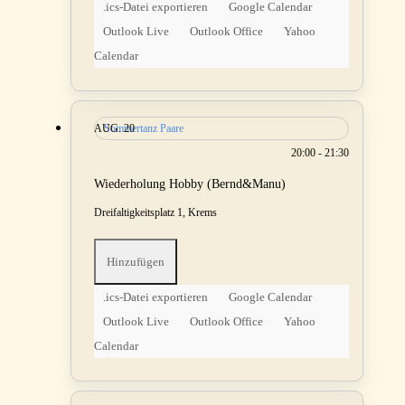
.ics-Datei exportieren
Google Calendar
Outlook Live
Outlook Office
Yahoo
Calendar
AUG.
Sommertanz Paare
20
20:00 - 21:30
Wiederholung Hobby (Bernd&Manu)
Dreifaltigkeitsplatz 1, Krems
Hinzufügen
.ics-Datei exportieren
Google Calendar
Outlook Live
Outlook Office
Yahoo
Calendar