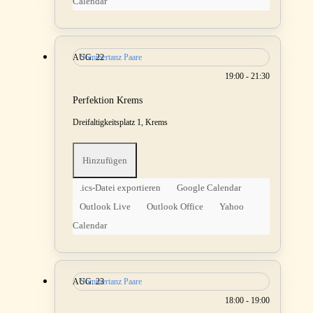
Calendar
AUG.
Sommertanz Paare
22
19:00 - 21:30
Perfektion Krems
Dreifaltigkeitsplatz 1, Krems
Hinzufügen
.ics-Datei exportieren
Google Calendar
Outlook Live
Outlook Office
Yahoo
Calendar
AUG.
Sommertanz Paare
23
18:00 - 19:00