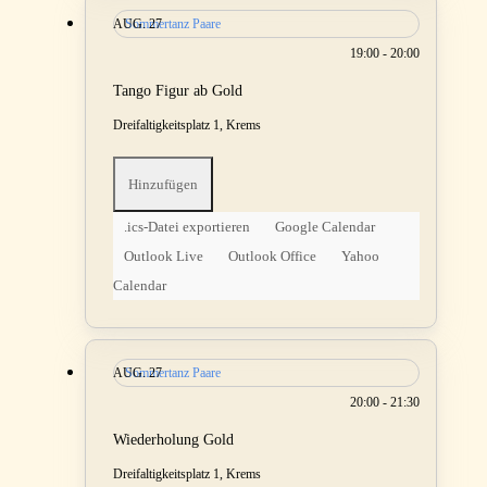
AUG.
Sommertanz Paare
27
19:00 - 20:00
Tango Figur ab Gold
Dreifaltigkeitsplatz 1, Krems
Hinzufügen
.ics-Datei exportieren
Google Calendar
Outlook Live
Outlook Office
Yahoo
Calendar
AUG.
Sommertanz Paare
27
20:00 - 21:30
Wiederholung Gold
Dreifaltigkeitsplatz 1, Krems