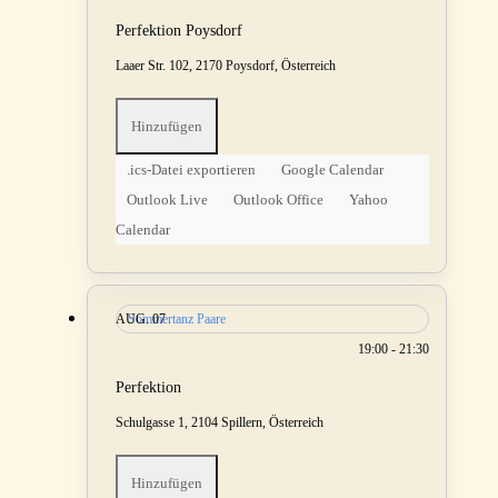
Perfektion Poysdorf
Laaer Str. 102, 2170 Poysdorf, Österreich
Hinzufügen
.ics-Datei exportieren
Google Calendar
Outlook Live
Outlook Office
Yahoo
Calendar
AUG.
Sommertanz Paare
07
19:00 - 21:30
Perfektion
Schulgasse 1, 2104 Spillern, Österreich
Hinzufügen