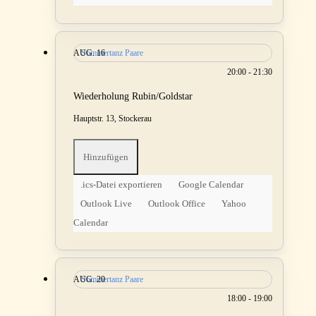
AUG.
Sommertanz Paare
16
20:00 - 21:30
Wiederholung Rubin/Goldstar
Hauptstr. 13, Stockerau
Hinzufügen
.ics-Datei exportieren
Google Calendar
Outlook Live
Outlook Office
Yahoo
Calendar
AUG.
Sommertanz Paare
20
18:00 - 19:00