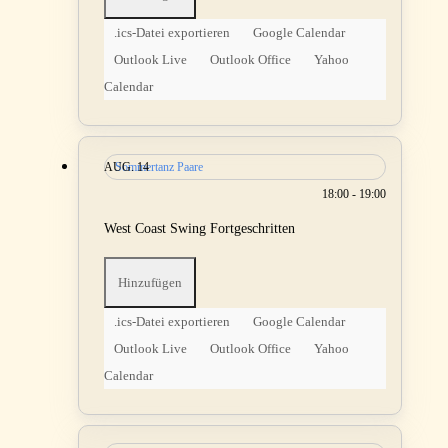
.ics-Datei exportieren
Google Calendar
Outlook Live
Outlook Office
Yahoo
Calendar
AUG.
Sommertanz Paare
14
18:00 - 19:00
West Coast Swing Fortgeschritten
Hinzufügen
.ics-Datei exportieren
Google Calendar
Outlook Live
Outlook Office
Yahoo
Calendar