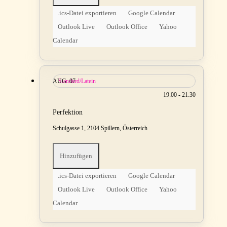
.ics-Datei exportieren
Google Calendar
Outlook Live
Outlook Office
Yahoo
Calendar
AUG.
Standard/Latein
07
19:00 - 21:30
Perfektion
Schulgasse 1, 2104 Spillern, Österreich
Hinzufügen
.ics-Datei exportieren
Google Calendar
Outlook Live
Outlook Office
Yahoo
Calendar