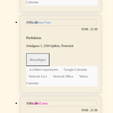
Calendar
AUG.
Sommertanz Paare
28
19:00 - 21:30
Perfektion
Schulgasse 1, 2104 Spillern, Österreich
Hinzufügen
.ics-Datei exportieren
Google Calendar
Outlook Live
Outlook Office
Yahoo
Calendar
AUG.
Standard/Latein
28
19:00 - 21:30