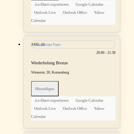
.ics-Datei exportieren
Google Calendar
Outlook Live
Outlook Office
Yahoo
Calendar
AUG.
Sommertanz Paare
23
20:00 - 21:30
Wiederholung Bronze
Wienerstr. 20, Korneuburg
Hinzufügen
.ics-Datei exportieren
Google Calendar
Outlook Live
Outlook Office
Yahoo
Calendar