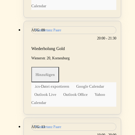
Calendar
AUG.
Sommertanz Paare
09
20:00 - 21:30
Wiederholung Gold
Wienerstr. 20, Korneuburg
Hinzufügen
.ics-Datei exportieren
Google Calendar
Outlook Live
Outlook Office
Yahoo
Calendar
AUG.
Sommertanz Paare
13