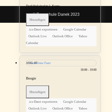
Dreifaltigkeitsplatz 1, Krems
© Tanzschule Danek 2023
Hinzufügen
.ics-Datei exportieren
Google Calendar
Outlook Live
Outlook Office
Yahoo
Calendar
AUG.
Sommertanz Paare
07
18:00 - 19:00
Boogie
Hinzufügen
.ics-Datei exportieren
Google Calendar
Outlook Live
Outlook Office
Yahoo