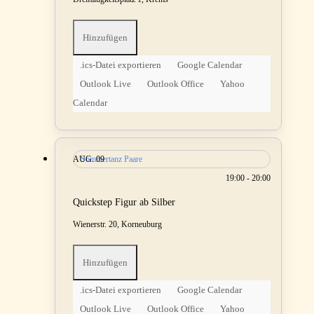
Hinzufügen
.ics-Datei exportieren
Google Calendar
Outlook Live
Outlook Office
Yahoo
Calendar
AUG.
Sommertanz Paare
09
19:00 - 20:00
Quickstep Figur ab Silber
Wienerstr. 20, Korneuburg
Hinzufügen
.ics-Datei exportieren
Google Calendar
Outlook Live
Outlook Office
Yahoo