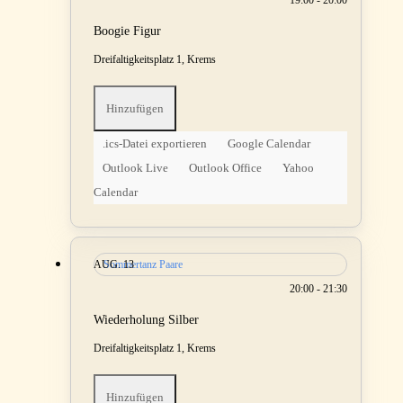
19:00 - 20:00
Boogie Figur
Dreifaltigkeitsplatz 1, Krems
Hinzufügen
.ics-Datei exportieren
Google Calendar
Outlook Live
Outlook Office
Yahoo
Calendar
AUG.
Sommertanz Paare
13
20:00 - 21:30
Wiederholung Silber
Dreifaltigkeitsplatz 1, Krems
Hinzufügen