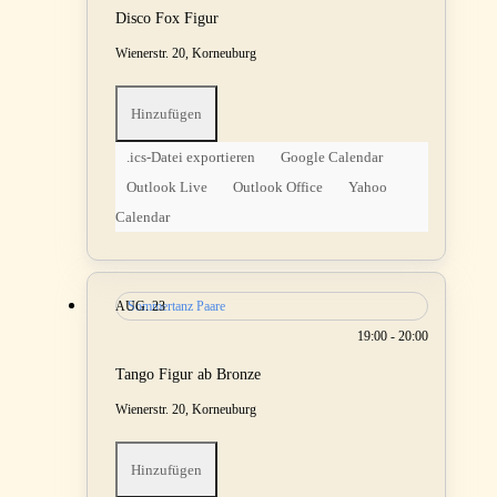
Disco Fox Figur
Wienerstr. 20, Korneuburg
Hinzufügen
.ics-Datei exportieren
Google Calendar
Outlook Live
Outlook Office
Yahoo
Calendar
AUG.
Sommertanz Paare
23
19:00 - 20:00
Tango Figur ab Bronze
Wienerstr. 20, Korneuburg
Hinzufügen