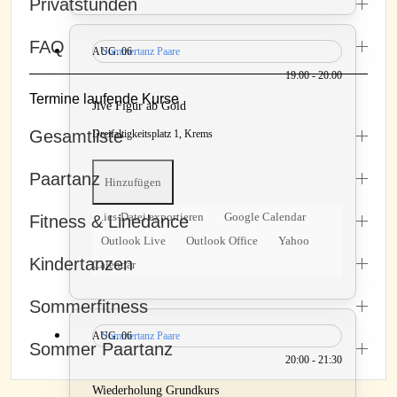
Privatstunden
FAQ
AUG.
Sommertanz Paare
06
19:00 - 20:00
Termine laufende Kurse
Jive Figur ab Gold
Gesamtliste
Dreifaltigkeitsplatz 1, Krems
Paartanz
Hinzufügen
.ics-Datei exportieren
Google Calendar
Fitness & Linedance
Outlook Live
Outlook Office
Yahoo
Kindertanzen
Calendar
Sommerfitness
AUG.
Sommertanz Paare
06
Sommer Paartanz
20:00 - 21:30
Wiederholung Grundkurs