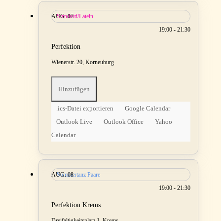
AUG.
Standard/Latein
07
19:00 - 21:30
Perfektion
Wienerstr. 20, Korneuburg
Hinzufügen
.ics-Datei exportieren
Google Calendar
Outlook Live
Outlook Office
Yahoo
Calendar
AUG.
Sommertanz Paare
08
19:00 - 21:30
Perfektion Krems
Dreifaltigkeitsplatz 1, Krems