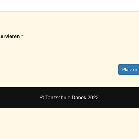
ervieren *
Platz si
© Tanzschule Danek 2023