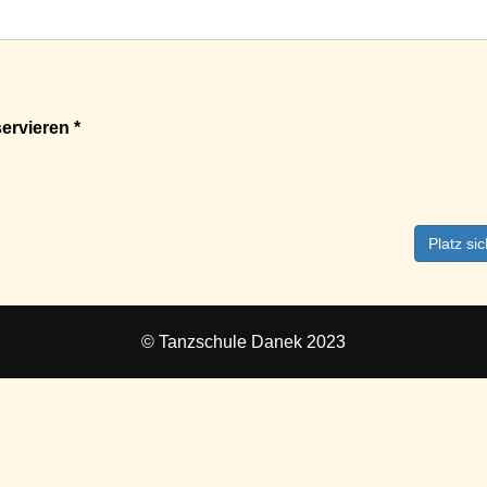
ervieren *
Platz si
© Tanzschule Danek 2023