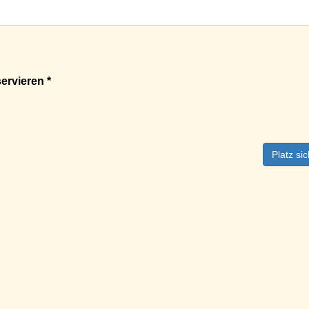
ervieren *
Platz si