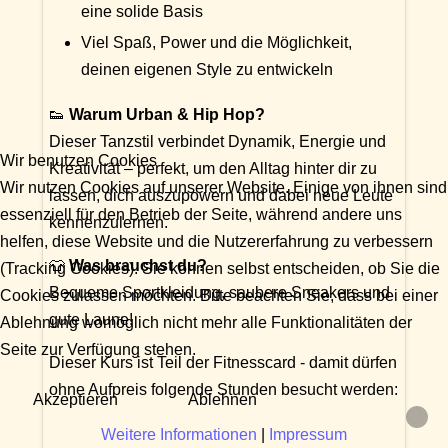
eine solide Basis
Viel Spaß, Power und die Möglichkeit,
deinen eigenen Style zu entwickeln
👟
Warum Urban & Hip Hop?
Dieser Tanzstil verbindet Dynamik, Energie und
Wir benutzen Cookies
Kreativität – perfekt, um den Alltag hinter dir zu
Wir nutzen Cookies auf unserer Website. Einige von ihnen sind
lassen, dich auszupowern und dabei neue Leute
essenziell für den Betrieb der Seite, während andere uns
kennenzulernen.
helfen, diese Website und die Nutzererfahrung zu verbessern
👕
Was brauchst du?
(Tracking Cookies). Sie können selbst entscheiden, ob Sie die
Bequeme Sportkleidung, saubere Sneakers und
Cookies zulassen möchten. Bitte beachten Sie, dass bei einer
gute Laune!
Ablehnung womöglich nicht mehr alle Funktionalitäten der
Seite zur Verfügung stehen.
Dieser Kurs ist Teil der Fitnesscard - damit dürfen
ohne Aufpreis folgende Stunden besucht werden:
Akzeptieren
Ablehnen
Weitere Informationen
|
Impressum