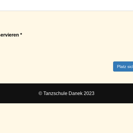
ervieren *
Platz si
© Tanzschule Danek 2023