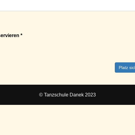
ervieren *
Platz si
© Tanzschule Danek 2023