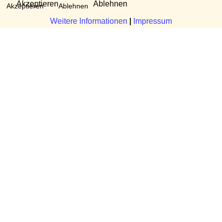
Akzeptieren
Ablehnen
Akzeptieren
Ablehnen
Weitere Informationen
Weitere Informationen
|
|
Impressum
Impressum
Fragen?
Manuela Danek