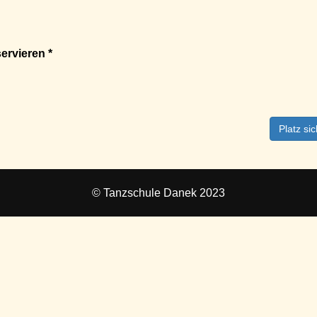
ervieren *
Platz si
© Tanzschule Danek 2023