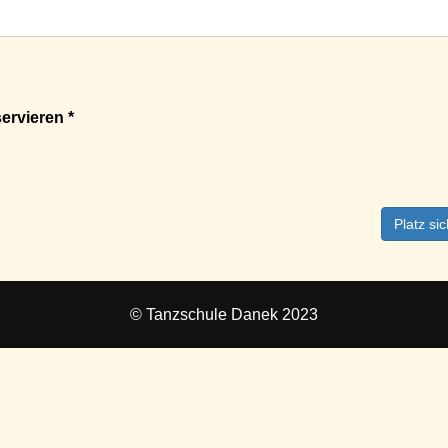
ervieren *
Platz si
© Tanzschule Danek 2023