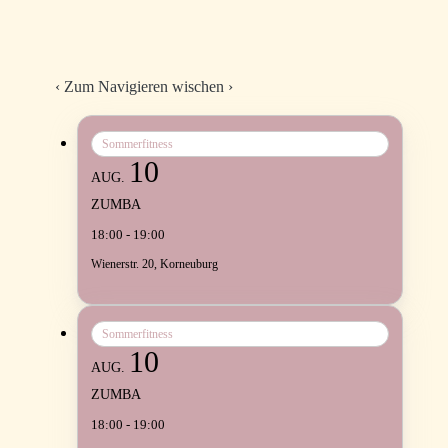
‹
Zum Navigieren wischen
›
Sommerfitness
10
AUG.
ZUMBA
18:00 - 19:00
Wienerstr. 20, Korneuburg
Sommerfitness
10
AUG.
ZUMBA
18:00 - 19:00