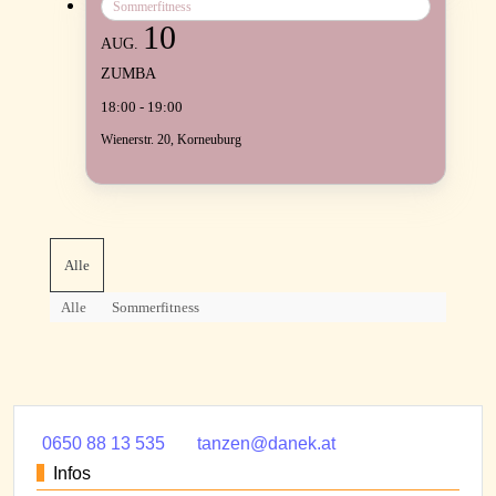
Sommerfitness
10
AUG.
ZUMBA
18:00 - 19:00
Wienerstr. 20, Korneuburg
Alle
Alle
Sommerfitness
0650 88 13 535
tanzen@danek.at
Infos