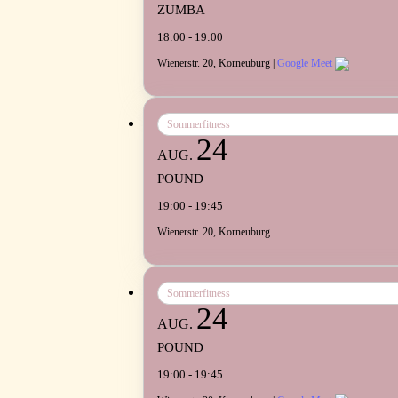
ZUMBA
18:00 - 19:00
Wienerstr. 20, Korneuburg |
Google Meet
Sommerfitness
24
AUG.
POUND
19:00 - 19:45
Wienerstr. 20, Korneuburg
Sommerfitness
24
AUG.
POUND
19:00 - 19:45