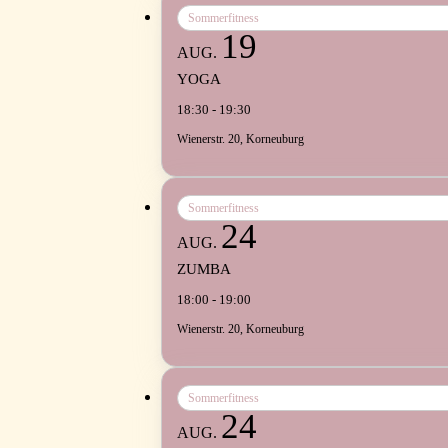
Sommerfitness
19
AUG.
YOGA
18:30 - 19:30
Wienerstr. 20, Korneuburg
Sommerfitness
24
AUG.
ZUMBA
18:00 - 19:00
Wienerstr. 20, Korneuburg
Sommerfitness
24
AUG.