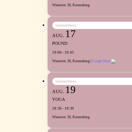
Wienerstr. 20, Korneuburg
Sommerfitness
17
AUG.
POUND
19:00 - 19:45
Wienerstr. 20, Korneuburg |
Google Meet
Sommerfitness
19
AUG.
YOGA
18:30 - 19:30
Wienerstr. 20, Korneuburg