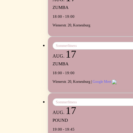
ZUMBA
18:00 - 19:00
Wienerstr. 20, Korneuburg
Sommerfitness
17
AUG.
ZUMBA
18:00 - 19:00
Wienerstr. 20, Korneuburg |
Google Meet
Sommerfitness
17
AUG.
POUND
19:00 - 19:45