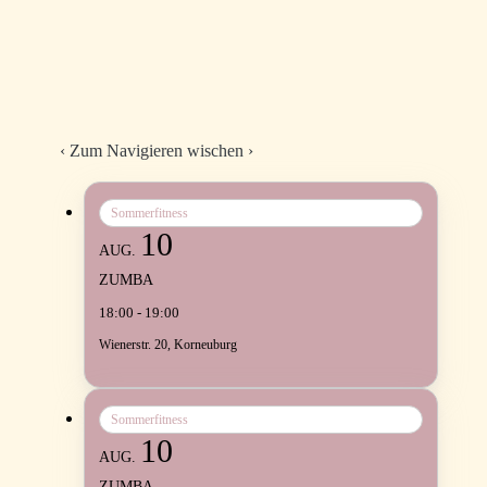
‹
Zum Navigieren wischen
›
Sommerfitness
10
AUG.
ZUMBA
18:00 - 19:00
Wienerstr. 20, Korneuburg
Sommerfitness
10
AUG.
ZUMBA