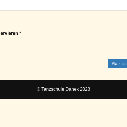
ervieren *
Platz si
© Tanzschule Danek 2023