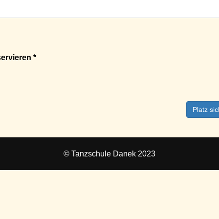
ervieren *
Platz si
© Tanzschule Danek 2023