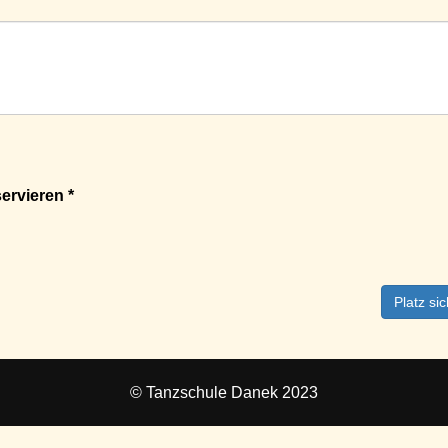
ervieren *
Platz si
© Tanzschule Danek 2023