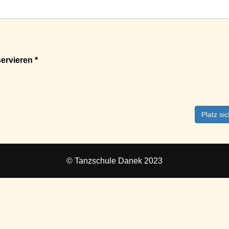
ervieren *
Platz si
© Tanzschule Danek 2023