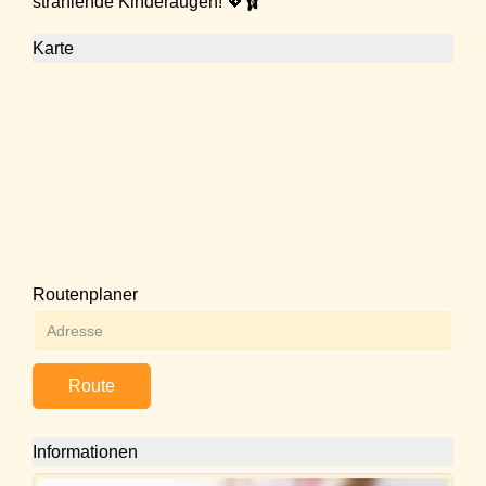
strahlende Kinderaugen! 💖🩰
Karte
Routenplaner
Route
Informationen