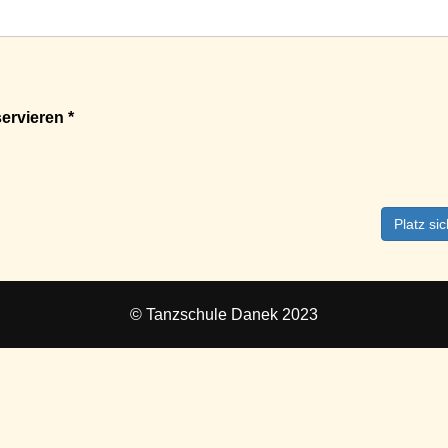
ervieren *
Platz si
© Tanzschule Danek 2023