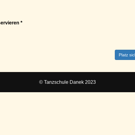
ervieren *
Platz si
© Tanzschule Danek 2023