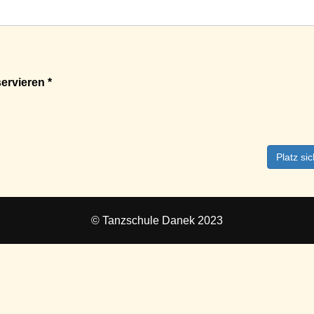
ervieren *
Platz si
© Tanzschule Danek 2023