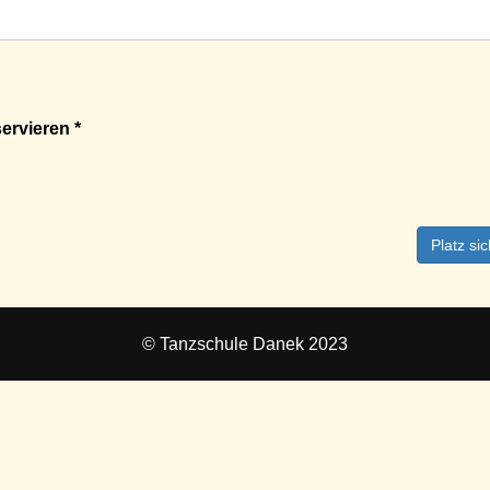
ervieren *
Platz si
© Tanzschule Danek 2023