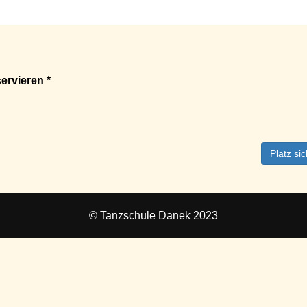
ervieren *
Platz si
© Tanzschule Danek 2023