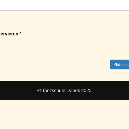
ervieren *
Platz si
© Tanzschule Danek 2023